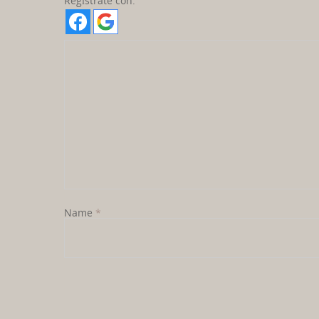
Regístrate con:
Name
*