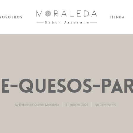
 nosotros
Tienda
e-quesos-pa
By
Redacción Quesos Moraleda
31 marzo, 2021
No Comments