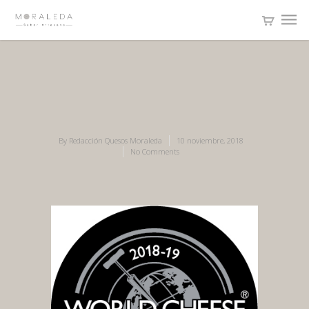
By
Redacción Quesos Moraleda
10 noviembre, 2018
No Comments