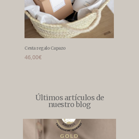
Cesta regalo Capazo
Caja Re
46,00
€
1,00
€
Últimos artículos de
nuestro blog