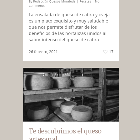
By
Redacción Quesos Moraleda
|
Recetas
|
No
Comments
La ensalada de queso de cabra y oveja
es un plato exquisito y muy saludable
que nos permite disfrutar de los
beneficios de las hortalizas unidos al
sabor intenso del queso de cabra.
26 febrero, 2021
17
Te descubrimos el queso
artesanal