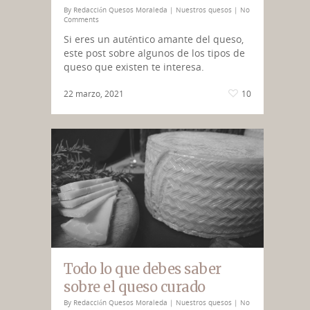
By
Redacción Quesos Moraleda
|
Nuestros quesos
|
No
Comments
Si eres un auténtico amante del queso,
este post sobre algunos de los tipos de
queso que existen te interesa.
22 marzo, 2021
10
Todo lo que debes saber
sobre el queso curado
By
Redacción Quesos Moraleda
|
Nuestros quesos
|
No