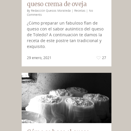
queso crema de oveja
By
Redacción Quesos Moraleda
|
Recetas
|
No
Comments
¿Cómo preparar un fabuloso flan de
queso con el sabor auténtico del queso
de Toledo? A continuación te damos la
receta de este postre tan tradicional y
exquisito.
29 enero, 2021
27