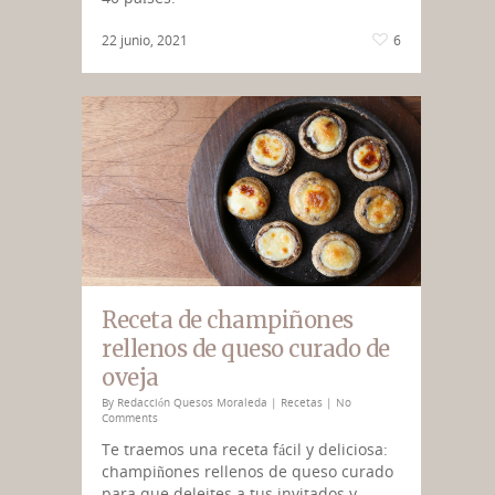
22 junio, 2021
6
Receta de champiñones
rellenos de queso curado de
oveja
By
Redacción Quesos Moraleda
|
Recetas
|
No
Comments
Te traemos una receta fácil y deliciosa:
champiñones rellenos de queso curado
para que deleites a tus invitados y