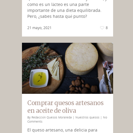
como es un lácteo es una parte
importante de una dieta equilibrada.
Pero, ¿sabes hasta qué punto?
21 mayo, 2021
8
Comprar quesos artesanos
en aceite de oliva
By
Redacción Quesos Moraleda
|
Nuestros quesos
|
No
Comments
El queso artesano, una delicia para