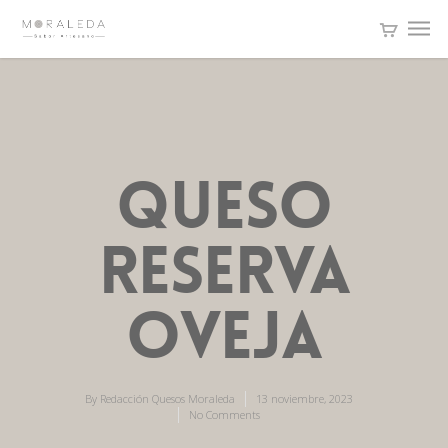
QUESO
RESERVA
OVEJA
By
Redacción Quesos Moraleda
13 noviembre, 2023
No Comments