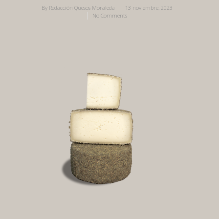
By
Redacción Quesos Moraleda
13 noviembre, 2023
No Comments