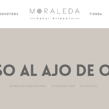
 nosotros
Tienda
O AL AJO DE 
By
Redacción Quesos Moraleda
13 noviembre, 2023
No Comments