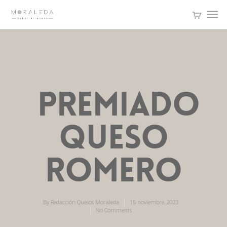
premiado
queso
romero
By
Redacción Quesos Moraleda
15 noviembre, 2023
No Comments