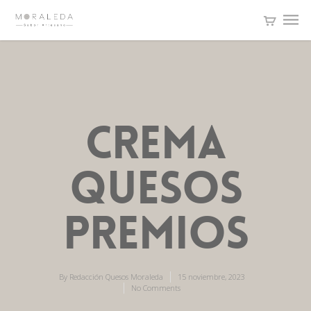
crema
quesos
premios
By
Redacción Quesos Moraleda
15 noviembre, 2023
No Comments