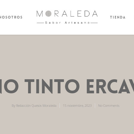
 nosotros
Tienda
NO TINTO ERCA
By
Redacción Quesos Moraleda
15 noviembre, 2023
No Comments