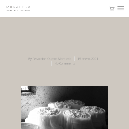
By
Redacción Quesos Moraleda
15 enero, 2021
No Comments