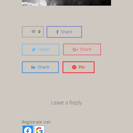
Share
0
Tweet
Share
Share
Pin
Leave a Reply
Regístrate con: