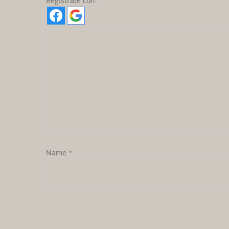
Regístrate con:
Name
*