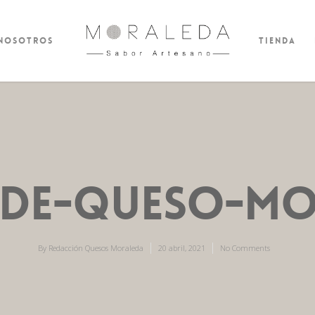
 nosotros
Tienda
-de-queso-mo
By
Redacción Quesos Moraleda
20 abril, 2021
No Comments