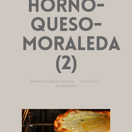
horno-
queso-
moraleda
(2)
By
Redacción Quesos Moraleda
19 abril, 2021
No Comments