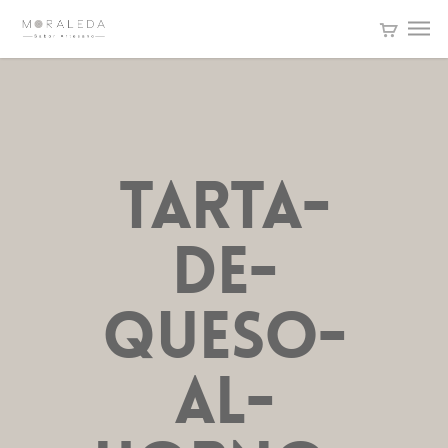
tarta-
de-
queso-
al-