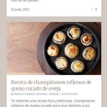
más de 40 países.
22 junio, 2021
6
Receta de champiñones rellenos de
queso curado de oveja
By
Redacción Quesos Moraleda
|
Recetas
|
No Comments
Te traemos una receta fácil y deliciosa: champiñones
rellenos de queso curado para que deleites a tus